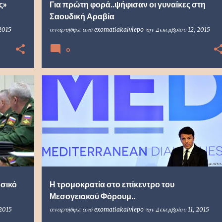
ς»
Για πρώτη φορά..ψήφισαν οι γυναίκες στη
Σαουδική Αραβία
2015
αναρτήθηκε από
exomatiakaivlepo
την
Δεκεμβρίου 12, 2015
0
ωσικό
Η τρομοκρατία στο επίκεντρο του
Μεσογειακού Φόρουμ..
 2015
αναρτήθηκε από
exomatiakaivlepo
την
Δεκεμβρίου 11, 2015