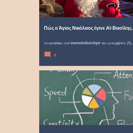
Πώς ο Άγιος Νικόλαος έγινε Αϊ-Βασίλης..
αναρτήθηκε από
exomatiakaivlepo
την
Δεκεμβρίου 25,
0