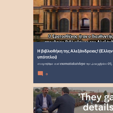
Η βιβλιοθήκη της Αλεξάνδρειας! (Ελλην
υπότιτλοι)
αναρτήθηκε από
exomatiakaivlepo
την
Δεκεμβρίου 05,
0