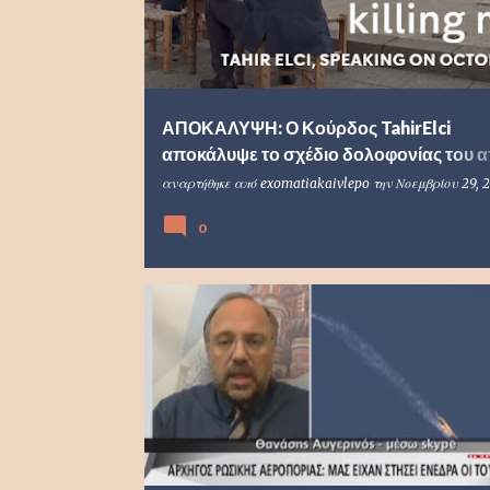
ΑΠΟΚΑΛΥΨΗ: Ο Κούρδος TahirElci
αποκάλυψε το σχέδιο δολοφονίας του 
τους Τούρκους λίγες ημέρες πριν
αναρτήθηκε από
exomatiakaivlepo
την
Νοεμβρίου 29, 
δολοφονηθεί!
0