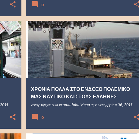
0
ΧΡΟΝΙΑ ΠΟΛΛΑ ΣΤΟ ΕΝΔΟΞΟ ΠΟΛΕΜΙΚΟ
ΜΑΣ ΝΑΥΤΙΚΟ ΚΑΙ ΣΤΟΥΣ ΕΛΛΗΝΕΣ
ΝΑΥΤΙΚΟΥΣ (βίντεο)
 2015
αναρτήθηκε από
exomatiakaivlepo
την
Δεκεμβρίου 06, 2015
0