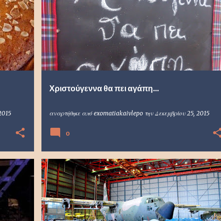
Χριστούγεννα θα πει αγάπη...
2015
αναρτήθηκε από
exomatiakaivlepo
την
Δεκεμβρίου 25, 2015
0